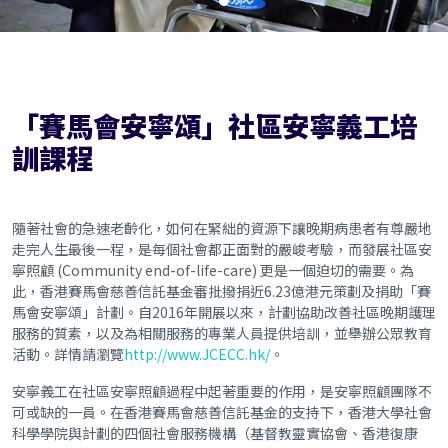
「賽馬會安寧頌」社區安寧義工培
訓課程
隨著社會的急速老齡化，如何在緊絀的資源下讓晚期病患者有尊嚴地
走完人生最後一程，是每個社會都正面對的嚴峻考驗，而發展社區安
寧照顧
(Community end-of-life-care)
更是一個迫切的需要。為
此，香港賽馬會慈善信託基金審批撥捐近
6.23
億港元策劃及捐助「賽
馬會安寧頌」計劃。自
2016
年開展以來，計劃協助改善社區晚期護理
服務的質素，以及為相關服務的專業人員提供培訓，並舉辦公眾教育
活動。詳情請瀏覽
http://www.JCECC.hk/
。
安寧義工在社區安寧照顧過程中起著重要的作用，是安寧照顧團隊不
可或缺的一員。在香港賽馬會慈善信託基金的支持下，香港大學社會
科學學院與計劃的四個社會服務機構（基督教靈實協會、香港復康