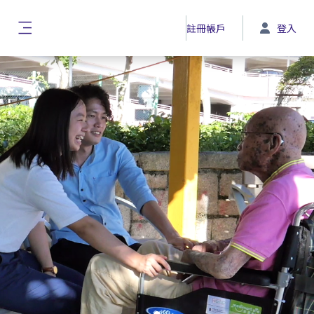
跳至主內容
註冊帳戶
登入
側板